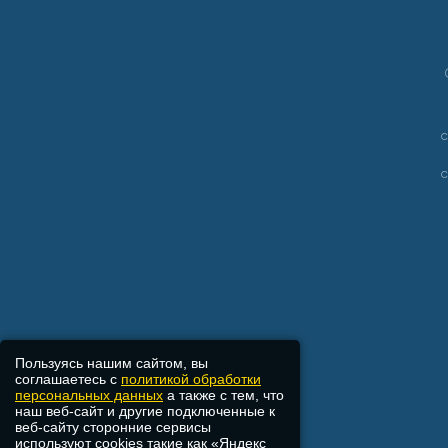
Пользуясь нашим сайтом, вы
соглашаетесь с
политикой обработки
персональных данных
а также с тем, что
наш веб-сайт и другие подключенные к
веб-сайту сторонние сервисы
используют cookies такие как «Яндекс